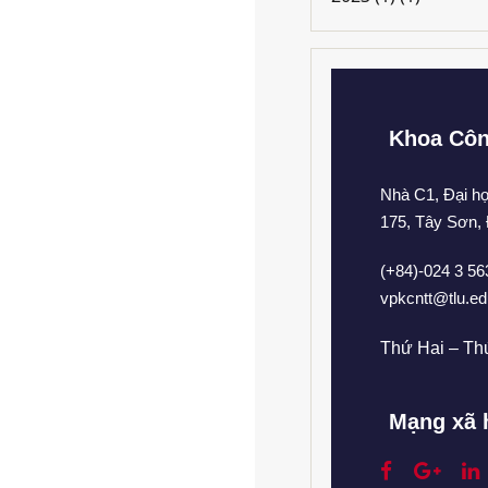
Khoa Côn
Nhà C1, Đại h
175, Tây Sơn,
(+84)-024 3 5
vpkcntt@tlu.ed
Thứ Hai – Thứ
Mạng xã 