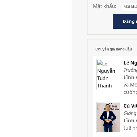
Mật khẩu:
Chuyên gia hàng đầu
Lê N
Trưởn
Lĩnh 
và Mô
cường
Cù Vi
Giảng
Lĩnh 
tuệ n