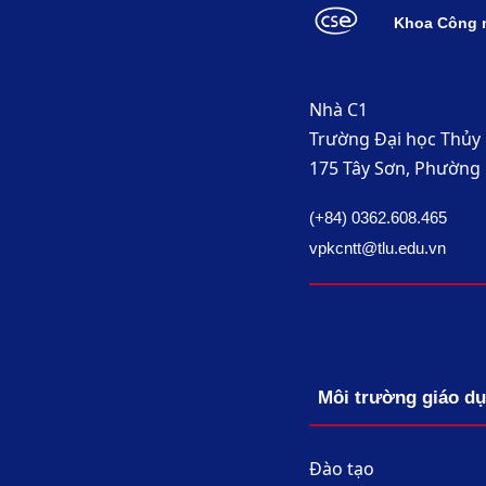
Khoa Công n
Nhà C1
Trường Đại học Thủy 
175 Tây Sơn, Phường 
(+84) 0362.608.465
vpkcntt@tlu.edu.vn
Môi trường giáo d
Đào tạo