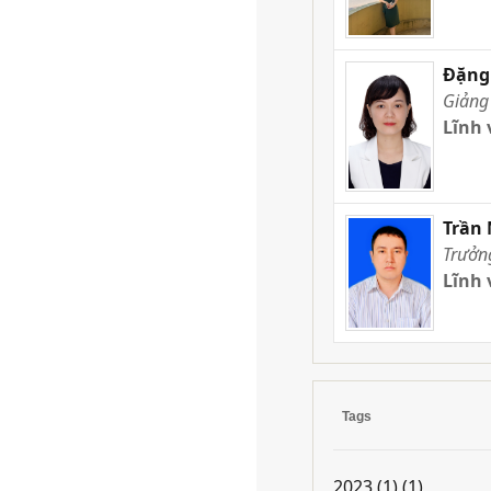
Đặng 
Giảng
Lĩnh 
Trần
Trưởn
Lĩnh 
Tags
2023 (1)
(1)