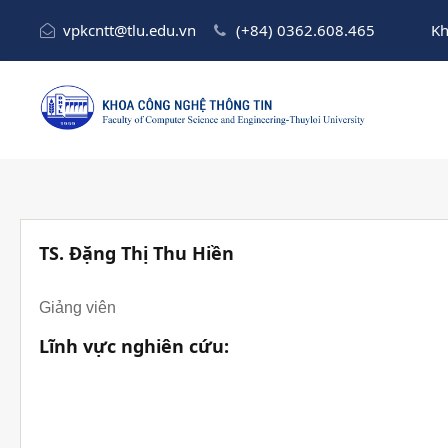
vpkcntt@tlu.edu.vn
(+84) 0362.608.465
Kh
TS. Đặng Thị Thu Hiền
Giảng viên
Lĩnh vực nghiên cứu: