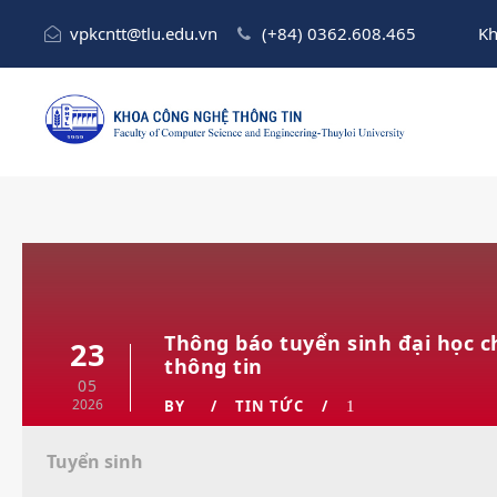
vpkcntt@tlu.edu.vn
(+84) 0362.608.465
Kh
Thông báo tuyển sinh đại học 
23
thông tin
05
2026
BY
TIN TỨC
1
Tuyển sinh