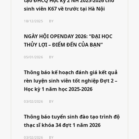
tạo ĐHCQ Học kỳ 2 NH 2025-2026 cho
sinh viên K67 về trước tại Hà Nội
18/12/2025
BY
NGÀY HỘI OPENDAY 2026: “ĐẠI HỌC
THỦY LỢI – ĐIỂM ĐẾN CỦA BẠN”
05/01/2026
BY
Thông báo kế hoạch đánh giá kết quả
rèn luyện sinh viên tốt nghiệp Đợt 2 –
Học kỳ 1 năm học 2025-2026
03/02/2026
BY
Thông báo tuyển sinh đào tạo trình độ
thạc sĩ khóa 34 đợt 1 năm 2026
03/02/2026
BY