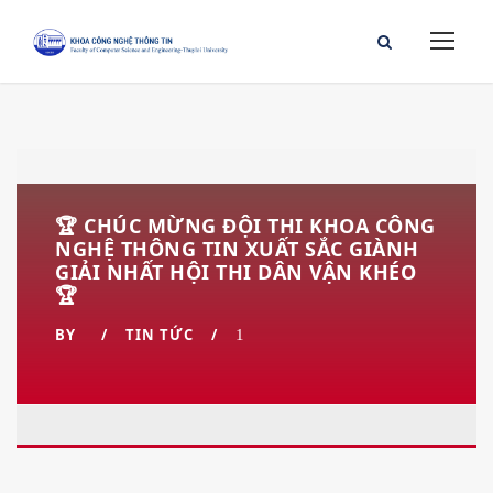
🏆 CHÚC MỪNG ĐỘI THI KHOA CÔNG
NGHỆ THÔNG TIN XUẤT SẮC GIÀNH
GIẢI NHẤT HỘI THI DÂN VẬN KHÉO
🏆
BY
TIN TỨC
1