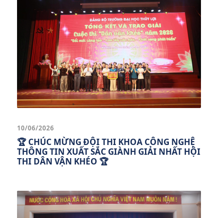
10/06/2026
🏆 CHÚC MỪNG ĐỘI THI KHOA CÔNG NGHỆ
THÔNG TIN XUẤT SẮC GIÀNH GIẢI NHẤT HỘI
THI DÂN VẬN KHÉO 🏆