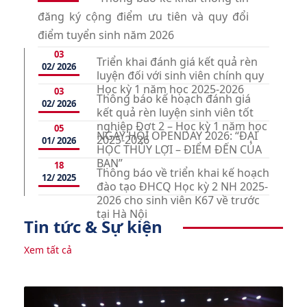
đăng ký cộng điểm ưu tiên và quy đổi
điểm tuyển sinh năm 2026
03
Triển khai đánh giá kết quả rèn
02/ 2026
luyện đối với sinh viên chính quy
Học kỳ 1 năm học 2025-2026
03
Thông báo kế hoạch đánh giá
02/ 2026
kết quả rèn luyện sinh viên tốt
nghiệp Đợt 2 – Học kỳ 1 năm học
05
NGÀY HỘI OPENDAY 2026: “ĐẠI
2025-2026
01/ 2026
HỌC THỦY LỢI – ĐIỂM ĐẾN CỦA
BẠN”
18
Thông báo về triển khai kế hoạch
12/ 2025
đào tạo ĐHCQ Học kỳ 2 NH 2025-
2026 cho sinh viên K67 về trước
tại Hà Nội
Tin tức & Sự kiện
Xem tất cả